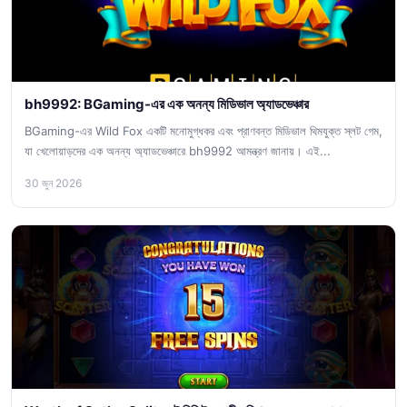
bh9992: BGaming-এর এক অনন্য মিডিভাল অ্যাডভেঞ্চার
BGaming-এর Wild Fox একটি মনোমুগ্ধকর এবং প্রাণবন্ত মিডিভাল থিমযুক্ত স্লট গেম,
যা খেলোয়াড়দের এক অনন্য অ্যাডভেঞ্চারে bh9992 আমন্ত্রণ জানায়। এই...
30 জুন 2026