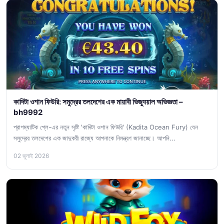
কাদিটা ওশান ফিউরি: সমুদ্রের তলদেশের এক মায়াবী ভিজ্যুয়াল অভিজ্ঞতা –
bh9992
প্রাগম্যাটিক প্লে-এর নতুন সৃষ্টি 'কাদিটা ওশান ফিউরি' (Kadita Ocean Fury) যেন
সমুদ্রের তলদেশের এক জাদুকরী রাজ্যে আপনাকে নিমন্ত্রণ জানাচ্ছে। আপনি...
02 জুলাই 2026