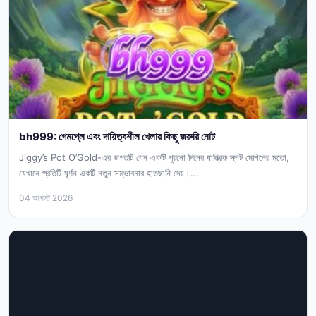
bh999: গেমপ্লে এবং দায়িত্বশীল খেলার কিছু জরুরি নোট
Jiggy’s Pot O’Gold-এর জগতটি যেন একটি পুরনো দিনের যান্ত্রিক স্লট মেশিনের মতো,
যেখানে প্রতিটি ঘূর্ণন একটি নতুন সম্ভাবনার হাতছানি দেয়।...
04 আগস্ট 2026