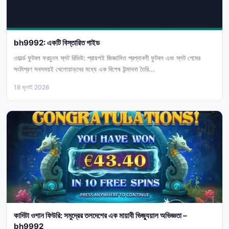
bh9992: একটি বিস্তারিত গাইড
ওয়ার্ল্ড ফুটবল ফরচুনস স্লট রিভিউ: প্রায়শই জিজ্ঞাসিত প্রশ্নাবলী ফুটবল এবং স্লট গেমের
সংমিশ্রণ সবসময়ই খেলোয়াড়দের মধ্যে এক বিশেষ উন্মাদনা তৈরি...
18 জুলাই 2026
কাদিটা ওশান ফিউরি: সমুদ্রের তলদেশের এক মায়াবী ভিজ্যুয়াল অভিজ্ঞতা –
bh9992