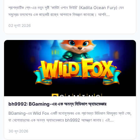
প্রাগম্যাটিক প্লে-এর নতুন সৃষ্টি 'কাদিটা ওশান ফিউরি' (Kadita Ocean Fury) যেন
সমুদ্রের তলদেশের এক জাদুকরী রাজ্যে আপনাকে নিমন্ত্রণ জানাচ্ছে। আপনি...
02 জুলাই 2026
bh9992: BGaming-এর এক অনন্য মিডিভাল অ্যাডভেঞ্চার
BGaming-এর Wild Fox একটি মনোমুগ্ধকর এবং প্রাণবন্ত মিডিভাল থিমযুক্ত স্লট গেম,
যা খেলোয়াড়দের এক অনন্য অ্যাডভেঞ্চারে bh9992 আমন্ত্রণ জানায়। এই...
30 জুন 2026