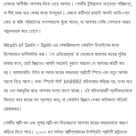
দেবতার আশীর্বাদ আপনার দিকে ধেয়ে আসছে। গেমটির ইন্টারফেস অত্যন্ত পরিচ্ছন্ন,
যা দীর্ঘ সময় ধরে খেলার জন্য উপযুক্ত। কোনো জটিলতা ছাড়াই আপনি অটো-প্লে
মোড বা বাজি পরিবর্তনের অপশনগুলো খুঁজে পাবেন, যা আপনার গেমিং সেশনকে আরও
আনন্দদায়ক করে তোলে।
Wrath of Seth – Split-এর মেকানিক্সগুলো মোবাইল ডিভাইসের জন্য
বিশেষভাবে অপ্টিমাইজ করা। 'পে এনিহোয়্যার' বা যেকোনো জায়গায় জয়ের সুবিধা
থাকার ফলে, ছোট স্ক্রিনেও আপনি সহজেই বুঝতে পারবেন যে আপনার জয়টি কত
বড়। ক্যাসকেডিং উইন বা পরপর জয়ের সম্ভাবনা প্রতিটি স্পিনে এক নতুন আশার
আলো নিয়ে আসে। যখন 'স্প্লিট স্টর্ম' bh9992 মডিফায়ার সক্রিয় হয়, তখন মনে
হয় যেন মরুভূমির ঝড়ে আপনার ভাগ্য বদলে যাচ্ছে। এই মডিফায়ারটি প্রতীকগুলোকে
বিভক্ত করে জয়ের পথ প্রশস্ত করে, যা মোবাইল স্ক্রিনে দেখার অভিজ্ঞতা সত্যিই
রোমাঞ্চকর।
গেমটির মাল্টি-বল এবং সুপার মাল্টি-বল ফিচারগুলো আপনার জয়ের সম্ভাবনাকে বহুগুণ
বাড়িয়ে দিতে পারে। ২,০০০ গুণ পর্যন্ত মাল্টিপ্লায়ারের উপস্থিতি প্রতিটি রাউন্ডকে