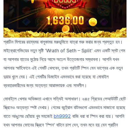
প্রাচীন মিশরের রহস্যময় বালুকাময় মরুভূমিতে যাত্রা শুরু করার জন্য প্রস্তুত হন।
মাইক্রোগেমিংয়ের নতুন সৃষ্টি 'Wrath of Seth – Split' এমন একটি স্লট গেম
যা আপনার হাতের মুঠোয় নিয়ে আসে অঢেল উত্তেজনার সম্ভাবনা। আপনি যখন
আপনার স্মার্টফোনে এই গেমটি খেলবেন, তখন প্রতিটি স্পিন যেন ভাগ্যের এক নতুন
দুয়ার খুলে দেয়। এই গেমটির ডিজাইন এমনভাবে করা হয়েছে যা মোবাইল
ব্যবহারকারীদের জন্য অত্যন্ত আরামদায়ক এবং সাবলীল।
মোবাইলে খেলার অভিজ্ঞতা এখানে সত্যিই অসাধারণ। ৬x৫ গ্রিডের লেআউটটি ছোট
স্ক্রিনেও অত্যন্ত স্পষ্ট দেখায়। গেমের কন্ট্রোল বাটনগুলো এমনভাবে সাজানো হয়েছে
যাতে আঙুলের ছোঁয়ায় খুব সহজেই
bh9992
বাজি ধরা বা স্পিন করা যায়। আপনি
যখন আপনার ফোনের স্ক্রিনে 'স্পিন' বাটনে চাপ দেন, তখন মনে হয় যেন প্রাচীন