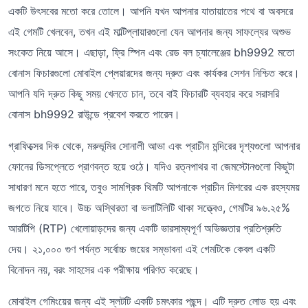
একটি উৎসবের মতো করে তোলে। আপনি যখন আপনার যাতায়াতের পথে বা অবসরে
এই গেমটি খেলবেন, তখন এই মাল্টিপ্লায়ারগুলো যেন আপনার জন্য সাফল্যের অশুভ
সংকেত নিয়ে আসে। এছাড়া, ফ্রি স্পিন এবং রেড বল চ্যালেঞ্জের bh9992 মতো
বোনাস ফিচারগুলো মোবাইল প্লেয়ারদের জন্য দ্রুত এবং কার্যকর সেশন নিশ্চিত করে।
আপনি যদি দ্রুত কিছু সময় খেলতে চান, তবে বাই ফিচারটি ব্যবহার করে সরাসরি
বোনাস bh9992 রাউন্ডে প্রবেশ করতে পারেন।
গ্রাফিক্সের দিক থেকে, মরুভূমির সোনালী আভা এবং প্রাচীন মন্দিরের দৃশ্যগুলো আপনার
ফোনের ডিসপ্লেতে প্রাণবন্ত হয়ে ওঠে। যদিও রত্নপাথর বা জেমস্টোনগুলো কিছুটা
সাধারণ মনে হতে পারে, তবুও সামগ্রিক থিমটি আপনাকে প্রাচীন মিশরের এক রহস্যময়
জগতে নিয়ে যাবে। উচ্চ অস্থিরতা বা ভলাটিলিটি থাকা সত্ত্বেও, গেমটির ৯৬.২৫%
আরটিপি (RTP) খেলোয়াড়দের জন্য একটি ভারসাম্যপূর্ণ অভিজ্ঞতার প্রতিশ্রুতি
দেয়। ২১,০০০ গুণ পর্যন্ত সর্বোচ্চ জয়ের সম্ভাবনা এই গেমটিকে কেবল একটি
বিনোদন নয়, বরং সাহসের এক পরীক্ষায় পরিণত করেছে।
মোবাইল গেমিংয়ের জন্য এই স্লটটি একটি চমৎকার পছন্দ। এটি দ্রুত লোড হয় এবং