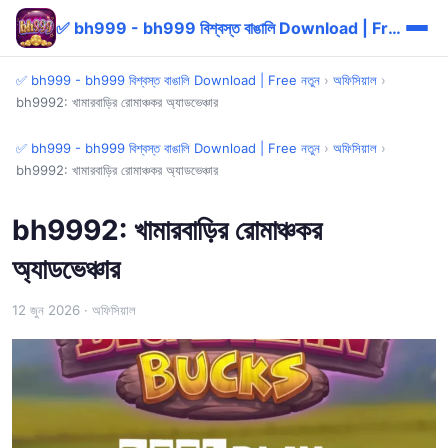
✅ bh999 - bh999 বিশ্বস্ত বাঙালি Download | Free নতুন
✅ bh999 - bh999 বিশ্বস্ত বাঙালি Download | Free নতুন
›
অফিসিয়াল
›
bh9992: খামারবাড়ির রোমাঞ্চকর অ্যাডভেঞ্চার
✅ bh999 - bh999 বিশ্বস্ত বাঙালি Download | Free নতুন
›
অফিসিয়াল
›
bh9992: খামারবাড়ির রোমাঞ্চকর অ্যাডভেঞ্চার
bh9992: খামারবাড়ির রোমাঞ্চকর
অ্যাডভেঞ্চার
12 জুন 2026
· অফিসিয়াল