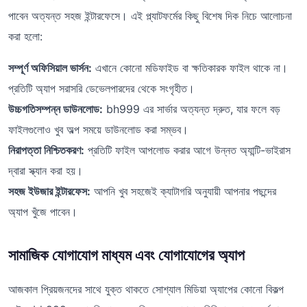
পাবেন অত্যন্ত সহজ ইন্টারফেসে। এই প্ল্যাটফর্মের কিছু বিশেষ দিক নিচে আলোচনা
করা হলো:
সম্পূর্ণ অফিসিয়াল ভার্সন:
এখানে কোনো মডিফাইড বা ক্ষতিকারক ফাইল থাকে না।
প্রতিটি অ্যাপ সরাসরি ডেভেলপারদের থেকে সংগৃহীত।
উচ্চগতিসম্পন্ন ডাউনলোড:
bh999 এর সার্ভার অত্যন্ত দ্রুত, যার ফলে বড়
ফাইলগুলোও খুব অল্প সময়ে ডাউনলোড করা সম্ভব।
নিরাপত্তা নিশ্চিতকরণ:
প্রতিটি ফাইল আপলোড করার আগে উন্নত অ্যান্টি-ভাইরাস
দ্বারা স্ক্যান করা হয়।
সহজ ইউজার ইন্টারফেস:
আপনি খুব সহজেই ক্যাটাগরি অনুযায়ী আপনার পছন্দের
অ্যাপ খুঁজে পাবেন।
সামাজিক যোগাযোগ মাধ্যম এবং যোগাযোগের অ্যাপ
আজকাল প্রিয়জনদের সাথে যুক্ত থাকতে সোশ্যাল মিডিয়া অ্যাপের কোনো বিকল্প