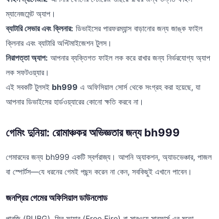
ম্যানেজমেন্ট অ্যাপ।
ব্যাটারি সেভার এবং ক্লিনার:
ডিভাইসের পারফরম্যান্স বাড়ানোর জন্য জাঙ্ক ফাইল
ক্লিনার এবং ব্যাটারি অপ্টিমাইজেশন টুলস।
নিরাপত্তা অ্যাপ:
আপনার ব্যক্তিগত ফাইল লক করে রাখার জন্য নির্ভরযোগ্য অ্যাপ
লক সফটওয়্যার।
এই সবকটি টুলসই
bh999
এ অফিসিয়াল সোর্স থেকে সংগ্রহ করা হয়েছে, যা
আপনার ডিভাইসের হার্ডওয়্যারের কোনো ক্ষতি করবে না।
গেমিং দুনিয়া: রোমাঞ্চকর অভিজ্ঞতার জন্য bh999
গেমারদের জন্য bh999 একটি স্বর্গরাজ্য। আপনি অ্যাকশন, অ্যাডভেঞ্চার, পাজল
বা স্পোর্টস—যে ধরনের গেমই পছন্দ করেন না কেন, সবকিছুই এখানে পাবেন।
জনপ্রিয় গেমের অফিসিয়াল ডাউনলোড
পাবজি (PUBG), ফ্রি ফায়ার (Free Fire) বা সাবওয়ে সারফার্স এর মতো