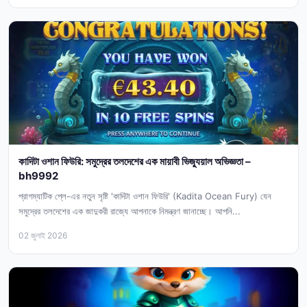
কাদিটা ওশান ফিউরি: সমুদ্রের তলদেশের এক মায়াবী ভিজ্যুয়াল অভিজ্ঞতা –
bh9992
প্রাগম্যাটিক প্লে-এর নতুন সৃষ্টি 'কাদিটা ওশান ফিউরি' (Kadita Ocean Fury) যেন
সমুদ্রের তলদেশের এক জাদুকরী রাজ্যে আপনাকে নিমন্ত্রণ জানাচ্ছে। আপনি...
02 জুলাই 2026