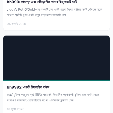
bh999: গেমপ্লে এবং দায়িত্বশীল খেলার কিছু জরুরি নোট
Jiggy’s Pot O’Gold-এর জগতটি যেন একটি পুরনো দিনের যান্ত্রিক স্লট মেশিনের মতো,
যেখানে প্রতিটি ঘূর্ণন একটি নতুন সম্ভাবনার হাতছানি দেয়।...
04 আগস্ট 2026
bh9992: একটি বিস্তারিত গাইড
ওয়ার্ল্ড ফুটবল ফরচুনস স্লট রিভিউ: প্রায়শই জিজ্ঞাসিত প্রশ্নাবলী ফুটবল এবং স্লট গেমের
সংমিশ্রণ সবসময়ই খেলোয়াড়দের মধ্যে এক বিশেষ উন্মাদনা তৈরি...
18 জুলাই 2026